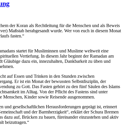
nung
chem der Koran als Rechtleitung für die Menschen und als Beweis
ativer) Maßstab herabgesandt wurde. Wer von euch in diesem Monat
laufs fasten.“
amadans startet für Musliminnen und Muslime weltweit eine
pirituellen Vertiefung. In diesem Jahr beginnt der Ramadan am
t Gläubige dazu ein, innezuhalten, Dankbarkeit zu üben und
rnehmen.
icht auf Essen und Trinken in den Stunden zwischen
ng. Er ist ein Monat der bewussten Selbstdisziplin, der
wendung zu Gott. Das Fasten gehört zu den fünf Säulen des Islams
htsamkeit im Alltag. Von der Pflicht des Fastens sind unter
ere Menschen, Kinder sowie Reisende ausgenommen.
en und gesellschaftlichen Herausforderungen geprägt ist, erinnert
emeinschaft und der Barmherzigkeit“, erklärt der Schura Bremen
ns dazu auf, Brücken zu bauen, füreinander einzustehen und aktiv
lt beizutragen.“