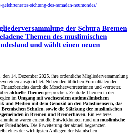
s-gelehrtenrates-sichtung-des-ramadan-neumondes/
tgliederversammlung der Schura Bremen
geladene Themen des muslimischen
ndesland und wählt einen neuen
 den 14. Dezember 2025, ihre ordentliche Mitgliederversammlung
vereinen ausgerichtet. Neben den üblichen Formalitäten der
inanzberichts durch die Moscheevertreterinnen und -vertreter,
 über
aktuelle Themen
gesprochen. Zentrale Themen in der
tegien im
Umgang mit wachsendem antimuslimischem
ik und Medien mit dem Genozid an den Palästinensern, das
n Bremischen Schulen, sowie die Stärkung der muslimischen
edsgemeinden in Bremen und Bremerhaven
. Ein weiteres
rsammlung waren erneut die Entwicklungen rund um
muslimische
er Friedhöfen
. Die Erweiterung der aktuell begrenzten
ibt eines der wichtigsten Anliegen der islamischen