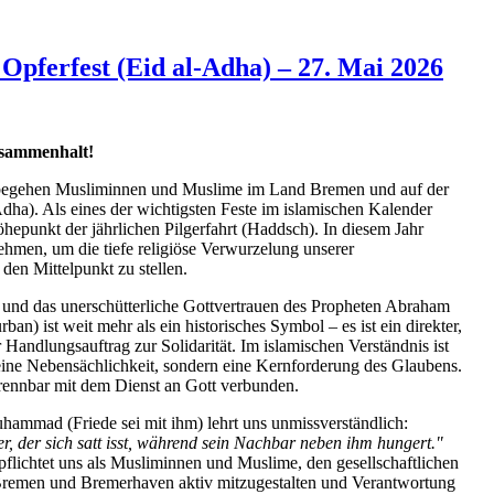
Opferfest (Eid al-Adha) – 27. Mai 2026
usammenhalt!
begehen Musliminnen und Muslime im Land Bremen und auf der
dha). Als eines der wichtigsten Feste im islamischen Kalender
Höhepunkt der jährlichen Pilgerfahrt (Haddsch). In diesem Jahr
hmen, um die tiefe religiöse Verwurzelung unserer
 den Mittelpunkt zu stellen.
 und das unerschütterliche Gottvertrauen des Propheten Abraham
ban) ist weit mehr als ein historisches Symbol – es ist ein direkter,
r Handlungsauftrag zur Solidarität. Im islamischen Verständnis ist
keine Nebensächlichkeit, sondern eine Kernforderung des Glaubens.
rennbar mit dem Dienst an Gott verbunden.
hammad (Friede sei mit ihm) lehrt uns unmissverständlich:
r, der sich satt isst, während sein Nachbar neben ihm hungert."
flichtet uns als Musliminnen und Muslime, den gesellschaftlichen
Bremen und Bremerhaven aktiv mitzugestalten und Verantwortung