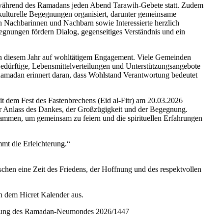
ährend des Ramadans jeden Abend Tarawih-Gebete statt. Zudem
rkulturelle Begegnungen organisiert, darunter gemeinsame
ch Nachbarinnen und Nachbarn sowie Interessierte herzlich
egnungen fördern Dialog, gegenseitiges Verständnis und ein
in diesem Jahr auf wohltätigem Engagement. Viele Gemeinden
edürftige, Lebensmittelverteilungen und Unterstützungsangebote
. Ramadan erinnert daran, dass Wohlstand Verantwortung bedeutet
 dem Fest des Fastenbrechens (Eid al-Fitr) am 20.03.2026
iger Anlass des Dankes, der Großzügigkeit und der Begegnung.
mmen, um gemeinsam zu feiern und die spirituellen Erfahrungen
mt die Erleichterung.“
hen eine Zeit des Friedens, der Hoffnung und des respektvollen
ch dem Hicret Kalender aus.
chtung des Ramadan-Neumondes 2026/1447