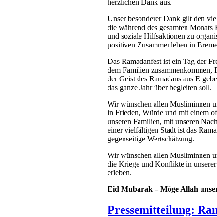
herzlichen Dank aus.
Unser besonderer Dank gilt den vi
die während des gesamten Monats 
und soziale Hilfsaktionen zu organi
positiven Zusammenleben in Breme
Das Ramadanfest ist ein Tag der Fr
dem Familien zusammenkommen, Fre
der Geist des Ramadans aus Ergeben
das ganze Jahr über begleiten soll.
Wir wünschen allen Musliminnen u
in Frieden, Würde und mit einem of
unseren Familien, mit unseren Nach
einer vielfältigen Stadt ist das R
gegenseitige Wertschätzung.
Wir wünschen allen Musliminnen u
die Kriege und Konflikte in unserer
erleben.
Ei
d Mubarak – Möge Allah unser
Pressemitteilung: Ra