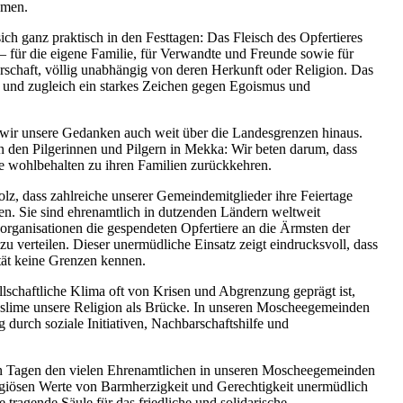
hmen.
ich ganz praktisch in den Festtagen: Das Fleisch des Opfertieres
ilt – für die eigene Familie, für Verwandte und Freunde sowie für
schaft, völlig unabhängig von deren Herkunft oder Religion. Das
ot und zugleich ein starkes Zeichen gegen Egoismus und
 wir unsere Gedanken auch weit über die Landesgrenzen hinaus.
n den Pilgerinnen und Pilgern in Mekka: Wir beten darum, dass
e wohlbehalten zu ihren Familien zurückkehren.
olz, dass zahlreiche unserer Gemeindemitglieder ihre Feiertage
en. Sie sind ehrenamtlich in dutzenden Ländern weltweit
rganisationen die gespendeten Opfertiere an die Ärmsten der
u verteilen. Dieser unermüdliche Einsatz zeigt eindrucksvoll, dass
tät keine Grenzen kennen.
llschaftliche Klima oft von Krisen und Abgrenzung geprägt ist,
slime unsere Religion als Brücke. In unseren Moscheegemeinden
 durch soziale Initiativen, Nachbarschaftshilfe und
en Tagen den vielen Ehrenamtlichen in unseren Moscheegemeinden
ligiösen Werte von Barmherzigkeit und Gerechtigkeit unermüdlich
 tragende Säule für das friedliche und solidarische