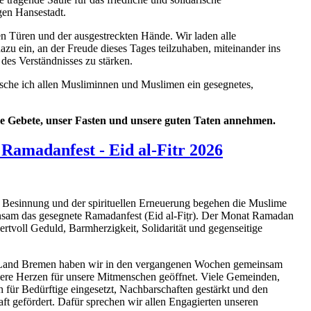
gen Hansestadt.
nen Türen und der ausgestreckten Hände. Wir laden alle
zu ein, an der Freude dieses Tages teilzuhaben, miteinander ins
s Verständnisses zu stärken.
he ich allen Musliminnen und Muslimen ein gesegnetes,
e Gebete, unser Fasten und unsere guten Taten annehmen.
Ramadanfest - Eid al-Fitr 2026
 Besinnung und der spirituellen Erneuerung begehen die Muslime
nsam das gesegnete Ramadanfest (Eid al-Fiṭr). Der Monat Ramadan
wertvoll Geduld, Barmherzigkeit, Solidarität und gegenseitige
Land Bremen haben wir in den vergangenen Wochen gemeinsam
nsere Herzen für unsere Mitmenschen geöffnet. Viele Gemeinden,
 für Bedürftige eingesetzt, Nachbarschaften gestärkt und den
ft gefördert. Dafür sprechen wir allen Engagierten unseren