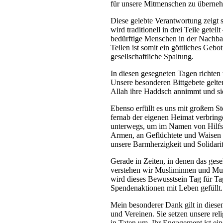
für unsere Mitmenschen zu überne
Diese gelebte Verantwortung zeigt s
wird traditionell in drei Teile gete
bedürftige Menschen in der Nachbar
Teilen ist somit ein göttliches Geb
gesellschaftliche Spaltung.
In diesen gesegneten Tagen richten
Unsere besonderen Bittgebete gelte
Allah ihre Haddsch annimmt und si
Ebenso erfüllt es uns mit großem St
fernab der eigenen Heimat verbring
unterwegs, um im Namen von Hilfso
Armen, an Geflüchtete und Waisen z
unsere Barmherzigkeit und Solidari
Gerade in Zeiten, in denen das gese
verstehen wir Musliminnen und Mu
wird dieses Bewusstsein Tag für Tag
Spendenaktionen mit Leben gefüllt.
Mein besonderer Dank gilt in dies
und Vereinen. Sie setzen unsere re
in Taten um. Ihr Engagement ist eine