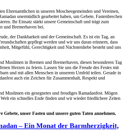
elen Ehrenamtlichen in unseren Moscheegemeinden und Vereinen,
Ramadan unermüdlich gearbeitet haben, um Gebete, Fastenbrechen
sieren. Ihr Einsatz stärkt unsere Gemeinschaft und trägt zum
n und Bremerhaven bei.
eude, der Dankbarkeit und der Gemeinschaft. Es ist ein Tag, an
undschaften gepflegt werden und wir uns daran erinnern, dass
heit, Mitgefühl, Gerechtigkeit und Nächstenliebe besteht und uns
nd Muslimen in Bremen und Bremerhaven, diesen besonderen Tag
fenen Herzen zu feiern. Lassen Sie uns die Freude des Festes mit
barn und mit allen Menschen in unserem Umfeld teilen. Gerade in
amadanfest auch ein Zeichen für Zusammenhalt, Respekt und
nd Muslimen ein gesegnetes und freudiges Ramadanfest. Mögen
 Welt ein schnelles Ende finden und wir wieder friedlichere Zeiten
e Gebete, unser Fasten und unsere guten Taten annehmen.
madan – Ein Monat der Barmherzigkeit,