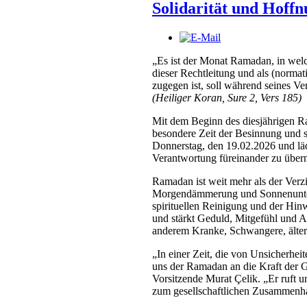
Solidarität und Hoff
„Es ist der Monat Ramadan, in wel
dieser Rechtleitung und als (norm
zugegen ist, soll während seines Ver
(Heiliger Koran, Sure 2, Vers 185)
Mit dem Beginn des diesjährigen R
besondere Zeit der Besinnung und s
Donnerstag, den 19.02.2026 und läd
Verantwortung füreinander zu übe
Ramadan ist weit mehr als der Verz
Morgendämmerung und Sonnenunterga
spirituellen Reinigung und der Hin
und stärkt Geduld, Mitgefühl und Ac
anderem Kranke, Schwangere, ält
„In einer Zeit, die von Unsicherheit
uns der Ramadan an die Kraft der G
Vorsitzende Murat Çelik. „Er ruft u
zum gesellschaftlichen Zusammenha